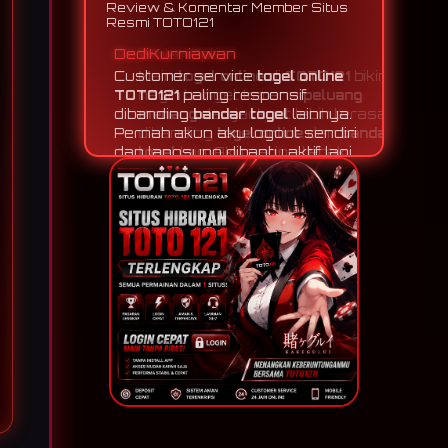
Review & Komentar Member Situs
Resmi TOTO121
DediKurniawan
Customer service
togel online
TOTO121
paling responsif
dibanding
bandar togel
lainnya.
Pernah akun aku logout sendiri
dan langsung dibantu aktif lagi
cuma beberapa menit.
Pelayanan
livechat 24 jam
dan
WhatsApp
24 jam
beneran membantu
pemain
togel online terpercaya
dan
bandar togel terpercaya
. CS
ramah, cepat, dan solutif 24/7
nonstop buat semua kendala!