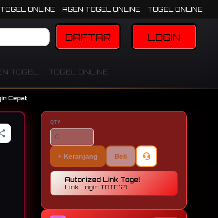
TOGEL ONLINE
AGEN TOGEL ONLINE
TOGEL ONLINE
DAFTAR
LOGIN
EN TOGEL
TOGEL ONLINE
in Cepat
QTY
+ Keranjang
Beli
Autorized Link Togel
💳
Link Login TOTO121