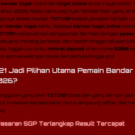
i
bandar togel
resmi dan
togel online
terpercaya nomor 1 
 tahun 2026. Kalau kamu lagi nyari tempat main yang ama
 punya akses mudah,
TOTO121
adalah jawaban terbaik u
an
bandar togel
kamu. Sebagai
bandar togel online
resmi
OTO121
menawarkan pengalaman bermain dengan
pasar
, peluang menang terbesar, dan hadiah hingga ratusan jut
ia. Nggak cuma itu,
minimal deposit
di sini cuma
5000 ru
k semua kalangan mulai dari pemula hingga pro!
1 Jadi Pilihan Utama Pemain Bandar
2026?
nggulan yang bikin
TOTO121
beda dari yang lain dan jadi 
ut ini alasan kenapa kamu harus langsung daftar dan ma
g:
 Pasaran SGP Terlengkap Result Tercepat