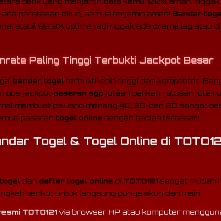
setara bank yang menjamin data kamu 100% aman. Nggak
 ada peretasan akun, semua terjamin aman!
Bandar toge
onal stabil 99.9% uptime, jadi nggak ada drama lag atau 
inrate Paling Tinggi Terbukti Jackpot Besar
gai
bandar togel
terbukti lebih tinggi dari kompetitor. Ba
embus jackpot
pasaran sgp
jutaan bahkan ratusan juta ru
mal membuat peluang menang 4D, 3D, dan 2D sangat bes
i semua pasaran
togel online
dengan hadiah terbesar!
ndar Togel & Togel Online di TOTO1
togel
dan
daftar togel online
di
TOTO121
sangat mudah h
-langkah berikut untuk langsung punya akun dan main:
resmi TOTO121
via browser HP atau komputer menggu