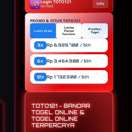
Login TOTO121
Info
Verified
PROMO & FITUR TOTO121
Lomba
Prediksi
Lucky Draw
Panjat
Togel
Turnover
3x
Rp 6.929.700 / bln
6x
Rp 3.464.900 / bln
12x
Rp 1.732.500 / bln
Angka estimasi bisa berubah sesuai kebijakan bank / penyedia.
TOTO121 - BANDAR
TOGEL ONLINE &
TOGEL ONLINE
TERPERCAYA