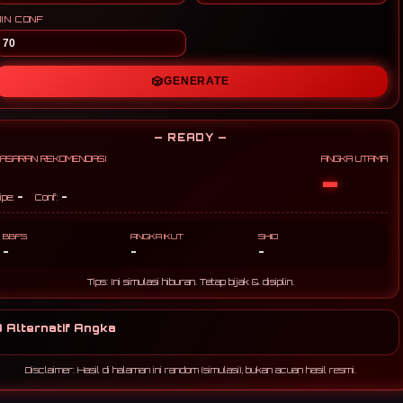
IN CONF
🎲
GENERATE
— READY —
ASARAN REKOMENDASI
ANGKA UTAMA
-
-
-
-
ipe:
Conf:
BBFS
ANGKA IKUT
SHIO
-
-
-
Tips: Ini simulasi hiburan. Tetap bijak & disiplin.
3 Alternatif Angka
Disclaimer: Hasil di halaman ini random (simulasi), bukan acuan hasil resmi.